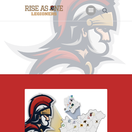
Főoldal
Rólunk
Csatlakoznál?
Támogatás
Kapcsolat