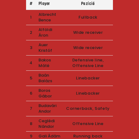
#
Player
Pozíció
Albrecht
1
Fullback
Bence
Alföldi
2
Wide receiver
Áron
Auer
3
Wide receiver
Kristóf
Bakos
Defensive line,
4
Máté
Offensive Line
Baán
5
Linebacker
Balázs
Boros
6
Linebacker
Gábor
Budavári
7
Cornerback, Safety
Andor
Ceglédi
8
Offensive Line
Nándor
9
Gali Ádám
Running back