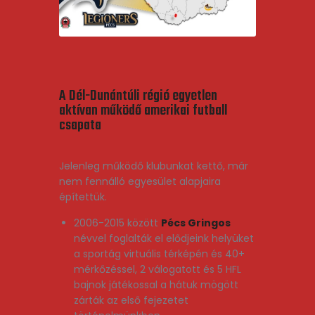
A Dél-Dunántúli régió egyetlen
aktívan működő amerikai futball
csapata
Jelenleg működő klubunkat kettő, már
nem fennálló egyesület alapjaira
építettük.
2006-2015 között
Pécs Gringos
névvel foglalták el elődjeink helyüket
a sportág virtuális térképén és 40+
mérkőzéssel, 2 válogatott és 5 HFL
bajnok játékossal a hátuk mögött
zárták az első fejezetet