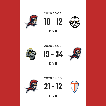
2026.05.09.
10
-
12
DIV II
2026.05.02.
19
-
34
DIV II
2026.04.05.
21
-
12
DIV II