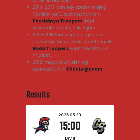
történelmünkben.
2014-2015-ben egy szezon erejéig
Pécsbánya SE szakosztályaként
Pécsbánya Troopers
-ként,
szerepeltünk a bajnokságban.
2015-2018-ban csupán egy apró
névváltást és költözést követően, de
Boda Troopers
-ként folytattuk a
munkát.
2019: megalakult jelenlegi
szervezetünk a
Pécs Legioners
Results
2026.05.23.
15:00
DIV II