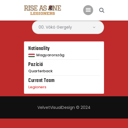
Főoldal
Rólunk
Nationality
Csatlakoznál?
Magyarország
Pozíció
Támogatás
Quarterback
Kapcsolat
Current Team
Legioners
VelvetVisualDesign © 2024