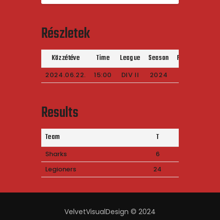
Részletek
Közzétéve
Time
League
Season
Full Time
2024.06.22.
15:00
DIV II
2024
90'
Results
Team
T
Sharks
6
Legioners
24
VelvetVisualDesign © 2024