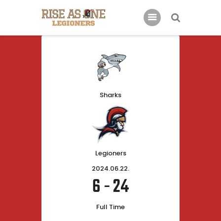
Főoldal
Rólunk
Csatlakoznál?
Sharks
Támogatás
Kapcsolat
Legioners
2024.06.22.
6
-
24
Full Time