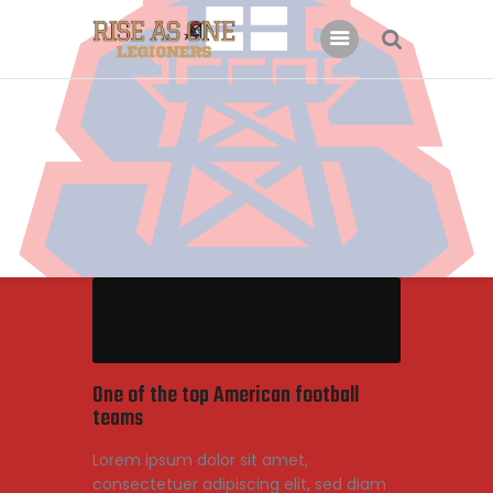
Főoldal
Rólunk
Csatlakoznál?
Támogatás
Kapcsolat
One of the top American football
teams
Lorem ipsum dolor sit amet,
consectetuer adipiscing elit, sed diam