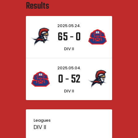
Results
2025.05.24.
65
-
0
DIV II
2025.05.04.
0
-
52
DIV II
Leagues
DIV II