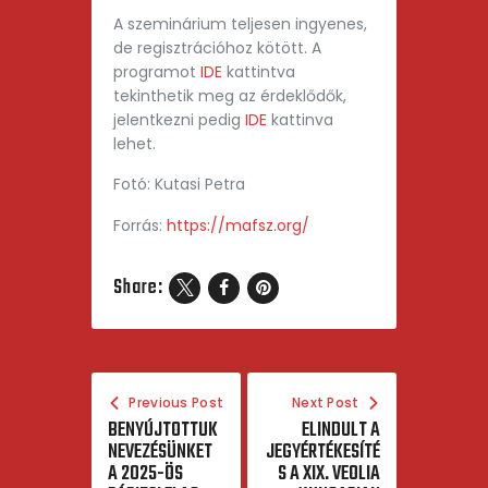
A szeminárium teljesen ingyenes,
de regisztrációhoz kötött. A
programot
IDE
kattintva
tekinthetik meg az érdeklődők,
jelentkezni pedig
IDE
kattinva
lehet.
Fotó: Kutasi Petra
Forrás:
https://mafsz.org/
Share:
Bejegyzés
navigáció
Previous Post
Next Post
BENYÚJTOTTUK
ELINDULT A
NEVEZÉSÜNKET
JEGYÉRTÉKESÍTÉ
A 2025-ÖS
S A XIX. VEOLIA