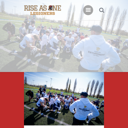
Főoldal
Rólunk
Csatlakoznál?
Támogatás
Kapcsolat