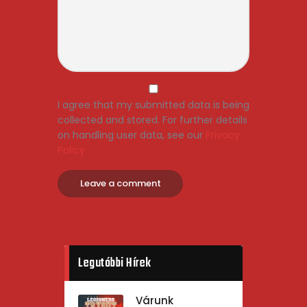
I agree that my submitted data is being
collected and stored. For further details
on handling user data, see our
Privacy
Policy
Legutóbbi Hírek
Várunk