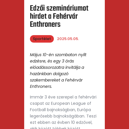
Edzői szemináriumot
hirdet a Fehérvár
Enthroners
Sportélet
2025.05.05.
Május 10-én szombaton nyílt
edzésre, és egy 3 órás
előadássorozatra invitálja a
hazánkban dolgozó
szakembereket a Fehérvár
Enthroners.
Immár 3 éve szerepel a fehérvári
csapat az European League of
Football bajnokságban, Európa
legerősebb bajnokságában. Teszi
ezt ebben az évben 10 edzővel,
akik között többek között