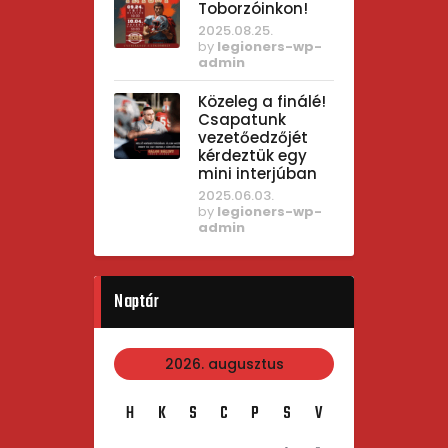
Toborzóinkon!
2025.08.25.
by
legioners-wp-
admin
Közeleg a finálé!
Csapatunk
vezetőedzőjét
kérdeztük egy
mini interjúban
2025.06.03.
by
legioners-wp-
admin
Naptár
2026. augusztus
H
K
S
C
P
S
V