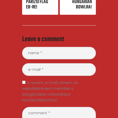
PÁRIZSI FLAG
HUNGARIAN
EB-RE!
BOWLRA!
Leave a comment
A nevem, e-mail címem, és
weboldalcímem mentése a
böngészőben a következő
hozzászólásomhoz.