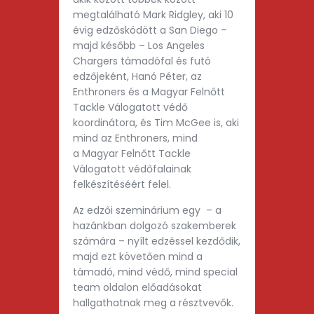
megtalálható Mark Ridgley, aki 10
évig edzősködött a San Diego –
majd később – Los Angeles
Chargers támadófal és futó
edzőjeként, Hanó Péter, az
Enthroners és a Magyar Felnőtt
Tackle Válogatott védő
koordinátora, és Tim McGee is, aki
mind az Enthroners, mind
a Magyar Felnőtt Tackle
Válogatott védőfalainak
felkészítéséért felel.
Az edzői szeminárium egy – a
hazánkban dolgozó szakemberek
számára – nyílt edzéssel kezdődik,
majd ezt követően mind a
támadó, mind védő, mind special
team oldalon előadásokat
hallgathatnak meg a résztvevők.