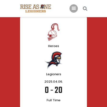
Főoldal
Rólunk
Csatlakoznál?
Heroes
Támogatás
Kapcsolat
Legioners
2025.04.06.
0
-
20
Full Time