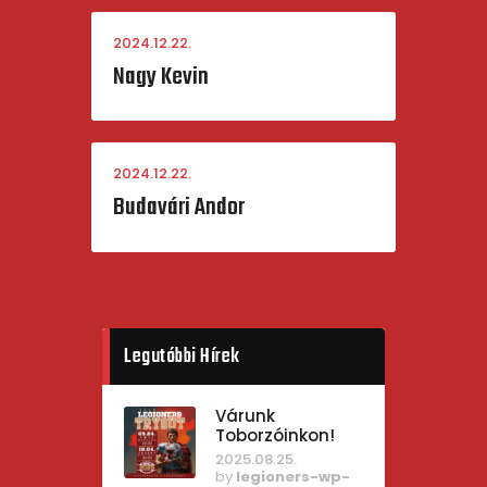
2024.12.22.
Nagy Kevin
2024.12.22.
Budavári Andor
Legutóbbi Hírek
Várunk
Toborzóinkon!
2025.08.25.
by
legioners-wp-