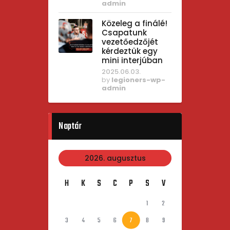
admin
Közeleg a finálé!
Csapatunk
vezetőedzőjét
kérdeztük egy
mini interjúban
2025.06.03.
by
legioners-wp-
admin
Naptár
2026. augusztus
H
K
S
C
P
S
V
1
2
3
4
5
6
7
8
9