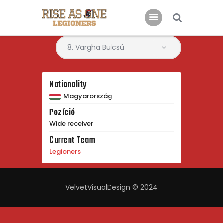
Főoldal
Rólunk
Nationality
Csatlakoznál?
Magyarország
Pozíció
Támogatás
Wide receiver
Kapcsolat
Current Team
Legioners
VelvetVisualDesign © 2024