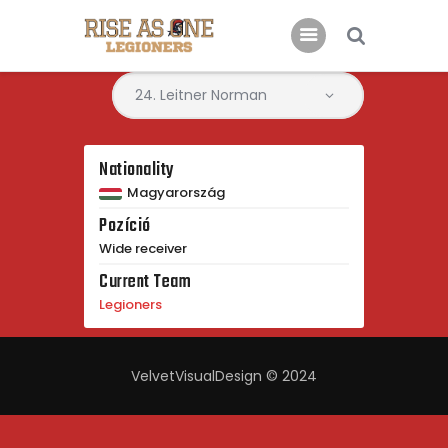
Főoldal
Rólunk
Nationality
Csatlakoznál?
Magyarország
Pozíció
Támogatás
Wide receiver
Kapcsolat
Current Team
Legioners
VelvetVisualDesign © 2024