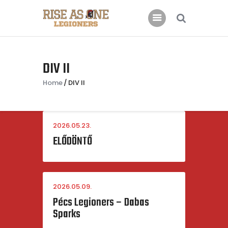
Főoldal
DIV II
Rólunk
Home
DIV II
Csatlakoznál?
Támogatás
2026.05.23.
Kapcsolat
ELŐDÖNTŐ
2026.05.09.
Pécs Legioners – Dabas
Sparks