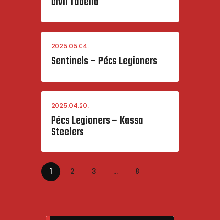
DivII Tabella
2025.05.04.
Sentinels – Pécs Legioners
2025.04.20.
Pécs Legioners – Kassa
Steelers
Bejegyzések
PAGE
1
PAGE
2
PAGE
3
…
PAGE
8
lapozása