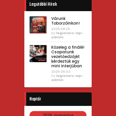
Legutóbbi Hírek
Várunk
Toborzóinkon!
2025.08.25.
by
legioners-wp-
admin
Közeleg a finálé!
Csapatunk
vezetőedzőjét
kérdeztük egy
mini interjúban
2025.06.03.
by
legioners-wp-
admin
Naptár
2026. augusztus