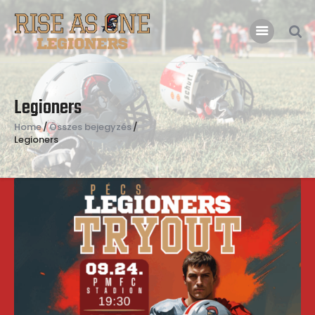
Főoldal
Legioners
Rólunk
Home
Összes bejegyzés
Csatlakoznál?
Legioners
Támogatás
Kapcsolat