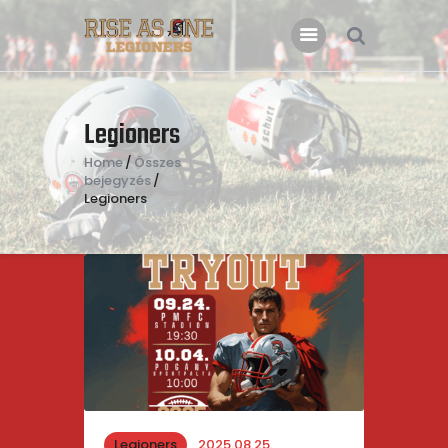
Főoldal
Legioners
Rólunk
Home
Összes
bejegyzés
Csatlakoznál?
Legioners
Támogatás
Kapcsolat
Legioners
2025.08.25.