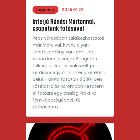
Legioners
2025.01.22.
Interjú Rónási Mártonnal,
csapatunk fotósával
Pécs városában találkozhattatok
már Marcival, kevés olyan
sportesemény van, amit ne
kapna lencsevégre. Elfogadta
felkérésünket és válaszolt pár
kérdésre egy mini interjú keretein
belül. -Mióta fotózol? 2000-ben
középiskolás koromban kezdtem
el fotózni egy analóg Praktika
fényképezőgéppel. Kb.
kéthavonta…