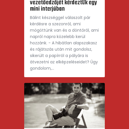
vezetőedzőjét kérdeztük egy
mini interjúban
Bálint készséggel válaszolt pár
kérdésre a szezonról, ami
mögöttünk van és a döntőről, ami
napról napra közelebb kerül
hozzánk. - A hibátlan alapszakasz
és rájátszás után mit gondolsz,
sikerült a papírról a pályára is
átvezetni az elképzeléseidet? Úgy
gondolom,…